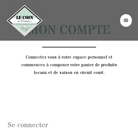
Aller
Men
au
princ
contenu
MON COMPTE
Connectez vous à votre espace personnel et
commencez à composer votre panier de produits
locaux et de saison en circuit court.
Obligatoire
Obligatoire
Obligatoire
Obligatoire
Obligatoire
Se connecter