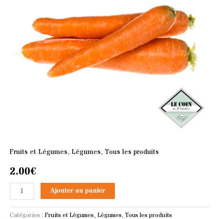
Fruits et Légumes
,
Légumes
,
Tous les produits
2.00
€
Ajouter au panier
Catégories :
Fruits et Légumes
,
Légumes
,
Tous les produits