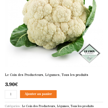
pièce)
Le Coin des Producteurs
,
Légumes
,
Tous les produits
3.90
€
Ajouter au panier
Catégories :
Le Coin des Producteurs
,
Légumes
,
Tous les produits