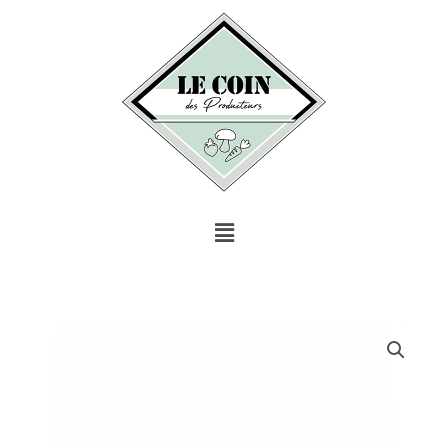
au
contenu
Menu
quantité
de
Courgettes
1kg