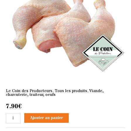
x2
Le Coin des Producteurs
,
Tous les produits
,
Viande,
charcuterie, traiteur, oeufs
7.90
€
Ajouter au panier