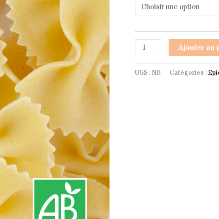
1
à
Ajouter au 
3
UGS :
ND
Catégories :
Epi