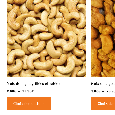
Plage
Ce
de
produit
prix :
2.80€
a
à
25.90€
plusieurs
variations.
Les
options
peuvent
être
choisies
sur
la
Noix de cajou grillées et salées
Noix de cajou
page
2.80
€
–
25.90
€
du
3.00
€
–
28.9
produit
Choix des options
Choix des