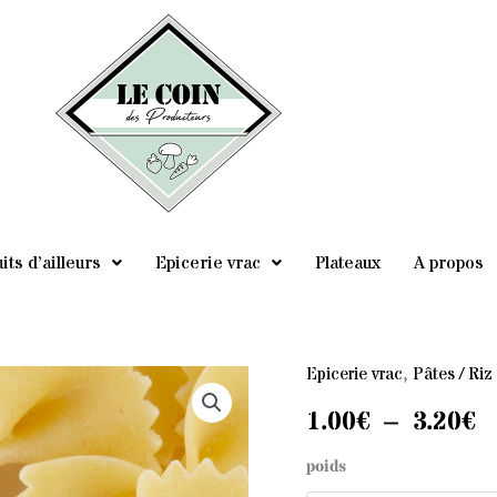
its d’ailleurs
Epicerie vrac
Plateaux
A propos
Epicerie vrac
,
Pâtes / Riz
quantité
P
de
1.00
€
–
3.20
€
d
Farfalle
poids
Bio
pr