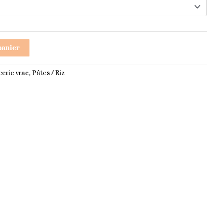
.00€
panier
.20€
cerie vrac
,
Pâtes / Riz