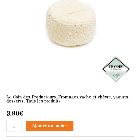
moelleux
X2
Le Coin des Producteurs
,
Fromages vache et chèvre, yaourts,
desserts
,
Tous les produits
3.90
€
Ajouter au panier