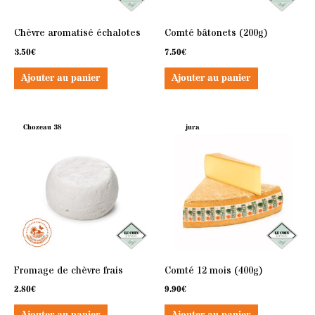
Chèvre aromatisé échalotes
Comté bâtonets (200g)
3.50
€
7.50
€
Ajouter au panier
Ajouter au panier
Chozeau 38
jura
Fromage de chèvre frais
Comté 12 mois (400g)
2.80
€
9.90
€