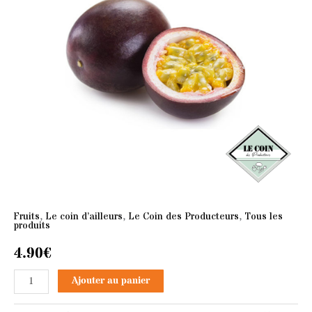
passion
x5
Fruits
,
Le coin d’ailleurs
,
Le Coin des Producteurs
,
Tous les
produits
4.90
€
Ajouter au panier