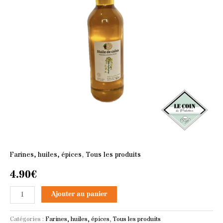
50
cl
Farines, huiles, épices
,
Tous les produits
4.90
€
Ajouter au panier
Catégories :
Farines, huiles, épices
,
Tous les produits