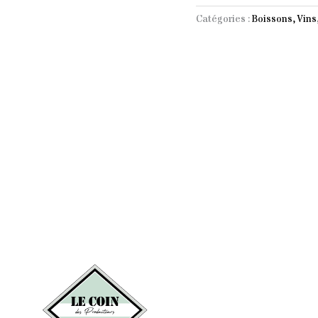
jaune
Catégories :
Boissons, Vins
1L