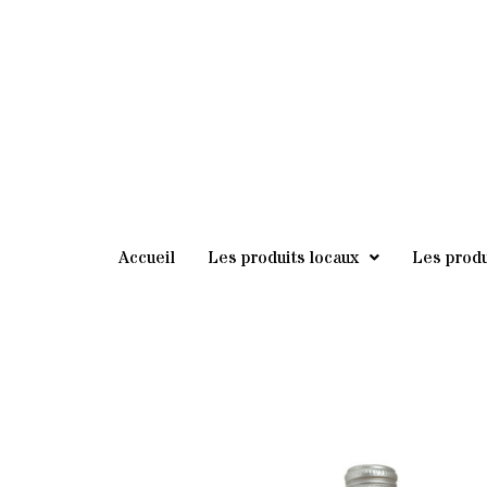
au
contenu
Accueil
Les produits locaux
Les produ