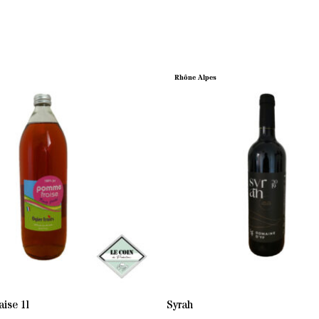
Rhône Alpes
ise 1l
Syrah