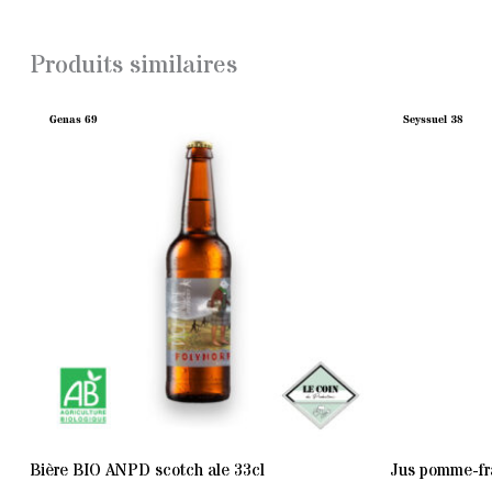
Produits similaires
Genas 69
Seyssuel 38
Bière BIO ANPD scotch ale 33cl
Jus pomme-fra