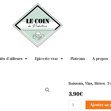
its d’ailleurs
Epicerie vrac
Plateaux
A propos
Boissons, Vins, Bières
,
To
quantité
de
3.90
€
Nectar
Ajouter au 
Pêche