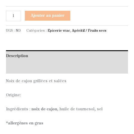
Ajouter au panier
UGS :
ND
Catégories :
Epicerie vrac
,
Apéritif / Fruits secs
Description
Informations complémentaires
Noix de cajou grillées et salées
Origine:
Ingrédients :
noix de cajou,
huile de tournesol
,
sel
*allergènes en gras