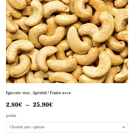
2.80€
grillées
et
à
salées
25.90€
Epicerie vrac
,
Apéritif / Fruits secs
2.80
€
–
25.90
€
poids