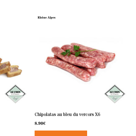
Rhône Alpes
Chipolatas au bleu du vercors X6
8.90
€