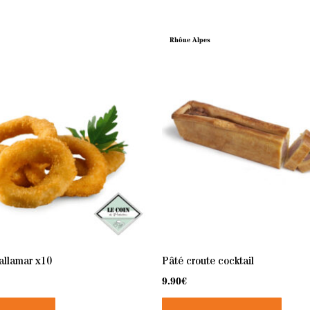
Rhône Alpes
allamar x10
Pâté croute cocktail
9.90
€