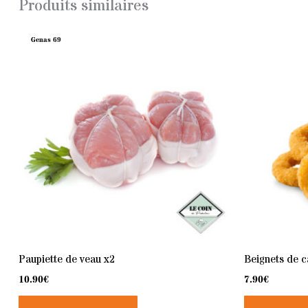
Produits similaires
Genas 69
Paupiette de veau x2
Beignets de c
10.90
€
7.90
€