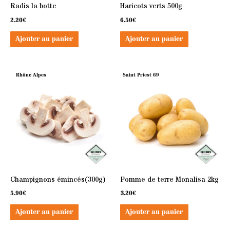
Radis la botte
Haricots verts 500g
2.20
€
6.50
€
Ajouter au panier
Ajouter au panier
Rhône Alpes
Saint Priest 69
Champignons émincés(300g)
Pomme de terre Monalisa 2kg
5.90
€
3.20
€
Ajouter au panier
Ajouter au panier