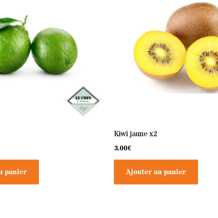
Kiwi jaune x2
3.00
€
u panier
Ajouter au panier