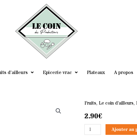
its d’ailleurs
Epicerie vrac
Plateaux
A propos
Fruits
,
Le coin d’ailleurs
,
quantité
de
2.90
€
Oranges
Ajouter au 
de