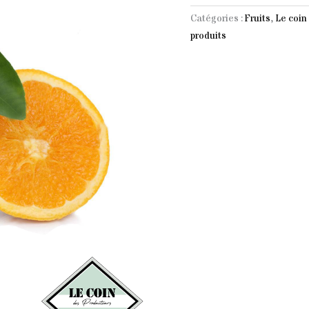
sicile
Catégories :
Fruits
,
Le coin 
1kg
produits