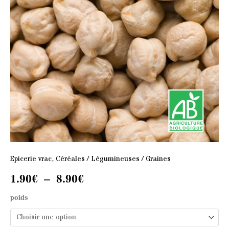
1.90€
à
8.90€
Epicerie vrac
,
Céréales / Légumineuses / Graines
1.90
€
–
8.90
€
poids