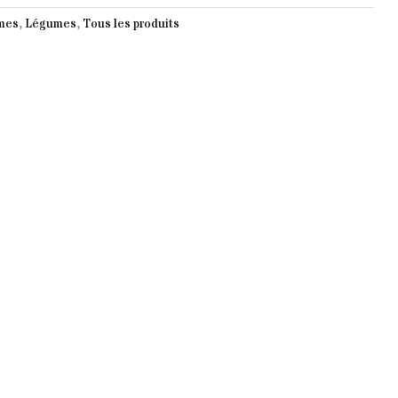
umes
,
Légumes
,
Tous les produits