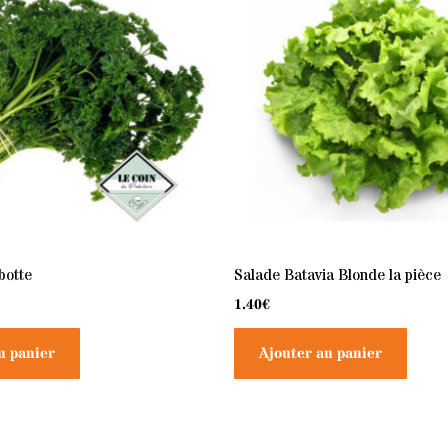
 botte
Salade Batavia Blonde la pièce
1.40
€
u panier
Ajouter au panier