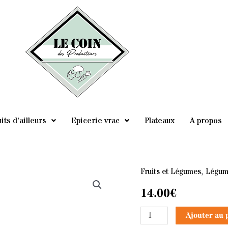
its d’ailleurs
Epicerie vrac
Plateaux
A propos
Fruits et Légumes
,
Légum
quantité
de
14.00
€
Pomme
Ajouter au 
de