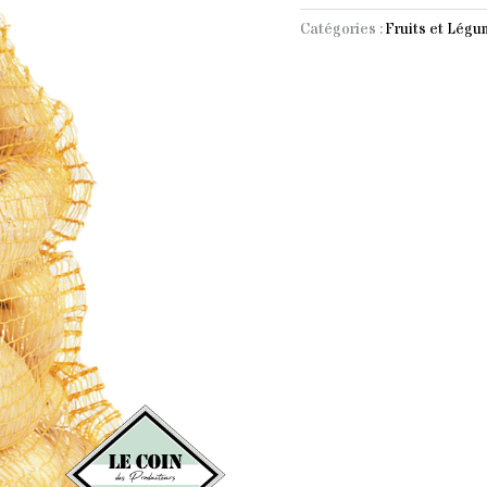
terre
Catégories :
Fruits et Lég
Monalisa
Filet
de
10kg