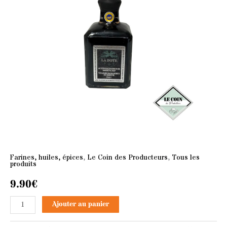
modéne
IGP
250ml
Farines, huiles, épices
,
Le Coin des Producteurs
,
Tous les
produits
9.90
€
Ajouter au panier