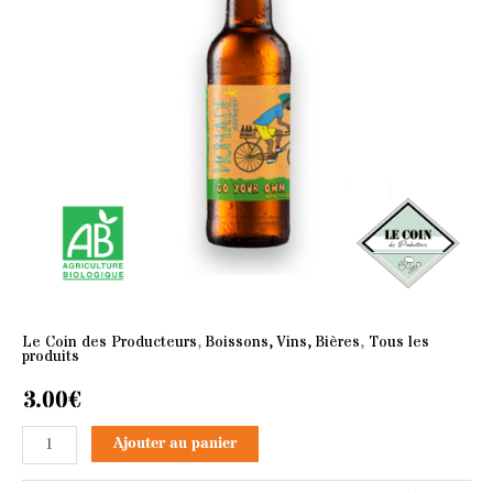
your
own
way
33cl
Le Coin des Producteurs
,
Boissons, Vins, Bières
,
Tous les
produits
3.00
€
Ajouter au panier