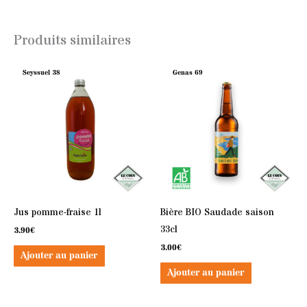
Produits similaires
Seyssuel 38
Genas 69
Jus pomme-fraise 1l
Bière BIO Saudade saison
33cl
3.90
€
3.00
€
Ajouter au panier
Ajouter au panier