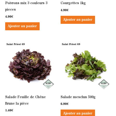
Poivrons mix 3 couleurs 3
Courgettes 1kg
pieces
4.90
€
4.90
€
Ajouter au panier
Ajouter au panier
Saint Priest 69
Saint Priest 69
Salade Feuille de Chêne
Salade mesclun 500g
Brune la pièce
6.90
€
1.40
€
Ajouter au panier