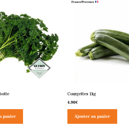
France/Provence
 botte
Courgettes 1kg
4.90
€
u panier
Ajouter au panier