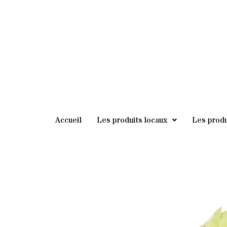
au
contenu
Accueil
Les produits locaux
Les produ