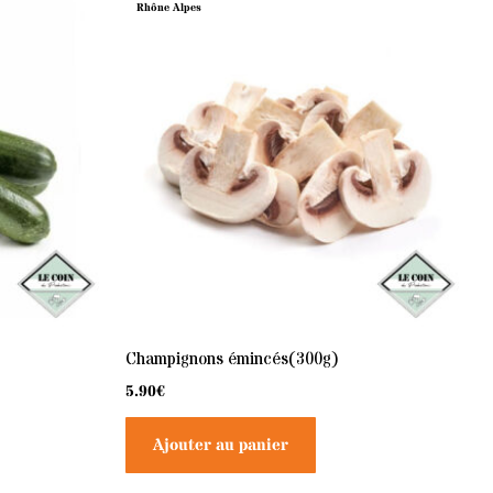
Rhône Alpes
Champignons émincés(300g)
5.90
€
Ajouter au panier