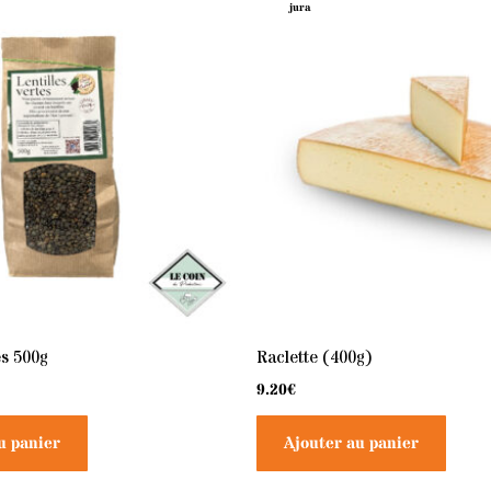
jura
es 500g
Raclette (400g)
9.20
€
u panier
Ajouter au panier