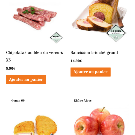
Chipolatas au bleu du vercors
Saucisson brioché grand
X6
14.90
€
8.90
€
Ajouter au panier
Ajouter au panier
Genas 69
Rhône Alpes