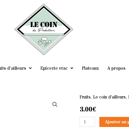
its d’ailleurs
Epicerie vrac
Plateaux
A propos
Fruits
,
Le coin d’ailleurs
,
quantité
de
3.00
€
Kiwi
Ajouter au 
jaune