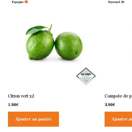
Espagne
Seyssuel 38
Citron vert x2
Compote de 
1.90
€
3.90
€
Ajouter au panier
Ajouter a