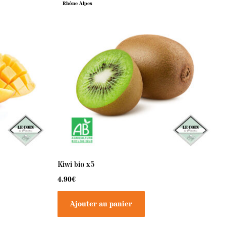
Rhône Alpes
Kiwi bio x5
4.90
€
Ajouter au panier