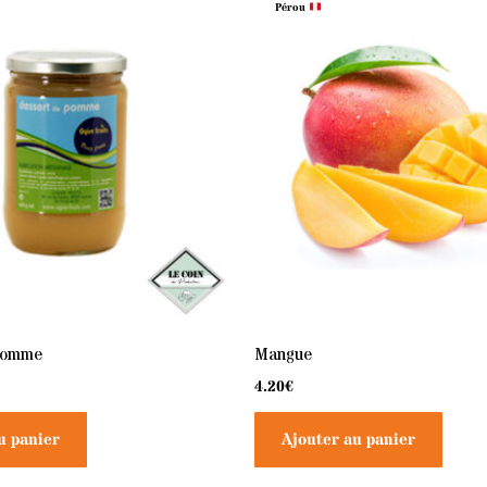
Pérou
pomme
Mangue
4.20
€
u panier
Ajouter au panier