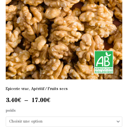
3.40€
à
17.00€
Epicerie vrac
,
Apéritif / Fruits secs
3.40
€
–
17.00
€
poids