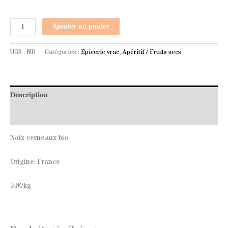
Ajouter au panier
UGS :
ND
Catégories :
Epicerie vrac
,
Apéritif / Fruits secs
Description
Informations complémentaires
Noix cerneaux bio
Origine: France
34€/kg