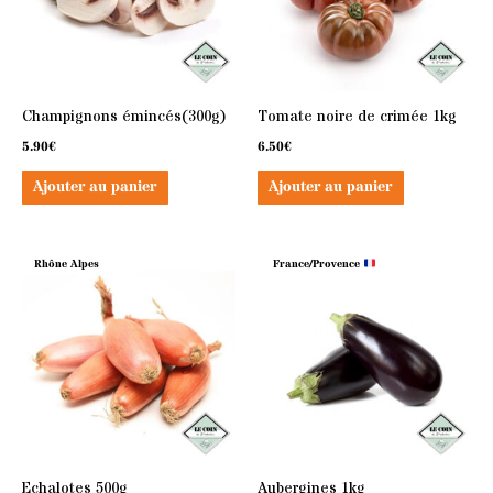
Champignons émincés(300g)
Tomate noire de crimée 1kg
5.90
€
6.50
€
Ajouter au panier
Ajouter au panier
Rhône Alpes
France/Provence
Echalotes 500g
Aubergines 1kg