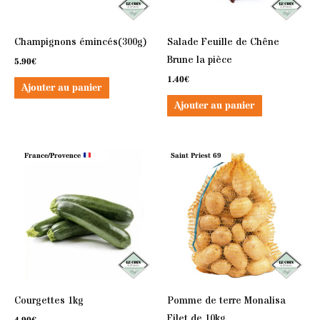
Champignons émincés(300g)
Salade Feuille de Chêne
Brune la pièce
5.90
€
1.40
€
Ajouter au panier
Ajouter au panier
France/Provence
Saint Priest 69
Courgettes 1kg
Pomme de terre Monalisa
Filet de 10kg